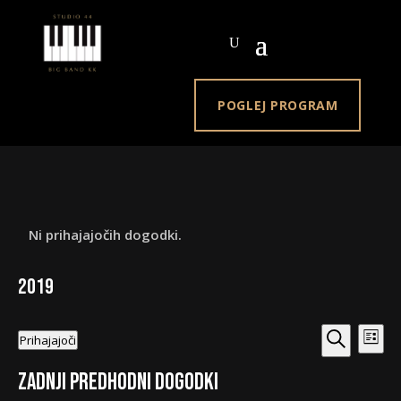
POGLEJ PROGRAM
Ni prihajajočih dogodki.
2019
Dogodki
Dogo
Prihajajoči
Sezna
Pogl
Navigacija
Iskanje
Izberite
Navi
za
Zadnji predhodni Dogodki
datum.