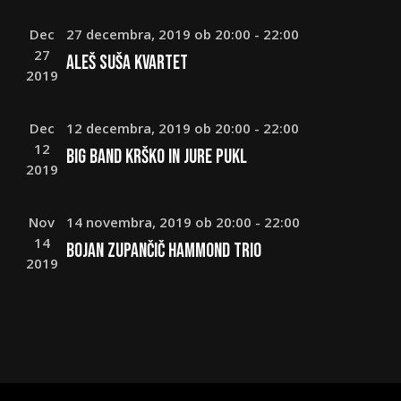
iskanje
in
Dec
27 decembra, 2019 ob 20:00
-
22:00
oglede
27
Aleš Suša Kvartet
2019
Dec
12 decembra, 2019 ob 20:00
-
22:00
12
Big Band Krško in Jure Pukl
2019
Nov
14 novembra, 2019 ob 20:00
-
22:00
14
Bojan Zupančič Hammond Trio
2019